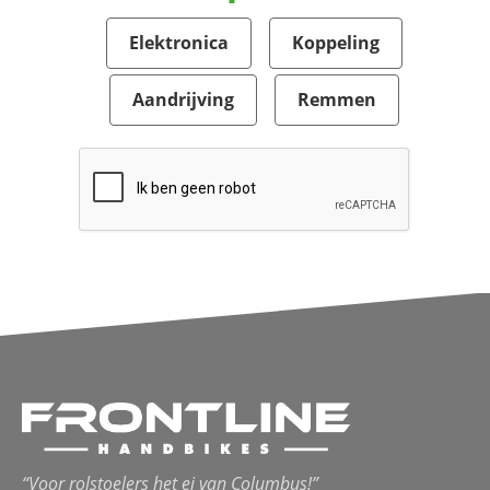
Elektronica
Koppeling
Aandrijving
Remmen
“Voor rolstoelers het ei van Columbus!”