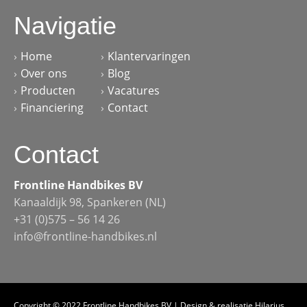
Navigatie
Home
Klantervaringen
Over ons
Blog
Producten
Vacatures
Financiering
Contact
Contact
Frontline Handbikes BV
Kanaaldijk 98, Spankeren (NL)
+31 (0)575 – 56 14 26
info@frontline-handbikes.nl
Copyright © 2022 Frontline Handbikes BV | Design & realisatie
Hilarius