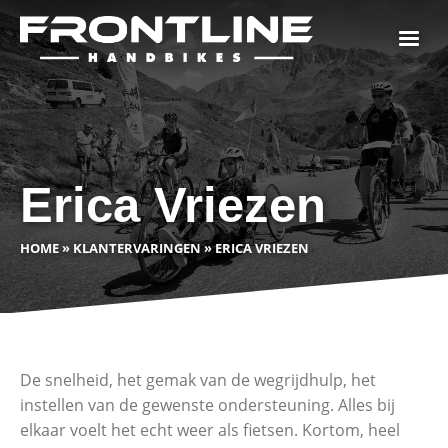
Erica Vriezen
HOME
»
KLANTERVARINGEN
»
ERICA VRIEZEN
De snelheid, het gemak van de wegrijdhulp, het
instellen van de gewenste ondersteuning. Alles bij
elkaar voelt het echt weer als fietsen. Kortom, heel