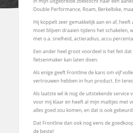
In mijn uitgebreide zoektocht naar een aank
Double Performance, Roam, Berkelbike, maar 
Hij koppelt zeer gemakkelijk aan en af, heeft
moet blijven draaien tijdens het schakelen, 
met o.a. snelheid, actieradius, accu percentag
Een ander heel groot voordeel is het feit d
fietsenmaker kan laten doen.
Als enige geeft Frontline de kans om vijf voll
vertrouwen hebben in hun product. En terec
Als laatste wil ik nog de uitstekende service
voor mij klaar en heeft al mijn mailtjes met
alles goed zou komen, en dat is ook gebeurd
Dat Frontline dan ook nog eens de goedkoops
de beste!