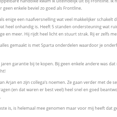
oppelbare handbike kwam ik uiteindelijk uit bij Frontline. 
geen enkele beviel zo goed als Frontline.
 als enige een naafversnelling wat veel makkelijker schakelt d
wat heel onhandig is. Heeft 5 standen ondersteuning wat rui
e en meer. Hij rijdt heel licht en stuurt strak. Rij er zelfs m
at alles gemaakt is met Sparta onderdelen waardoor je onde
e jaren garantie bij te kopen. Bij geen enkele andere was dat 
ht!
 van Arjan en zijn collega’s noemen. Ze gaan verder met de se
 vragen (en dat waren er best veel) heel snel en goed beant
.
te is, is helemaal mee genomen maar voor mij heeft dat gee