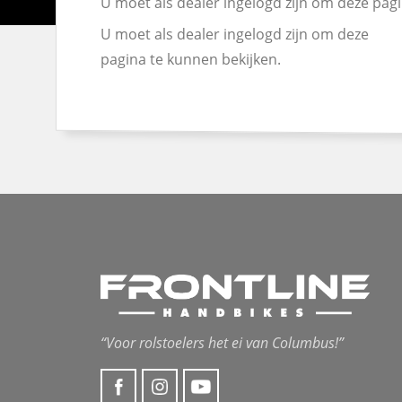
U moet als dealer ingelogd zijn om deze pagi
U moet als dealer ingelogd zijn om deze
pagina te kunnen bekijken.
“Voor rolstoelers het ei van Columbus!”