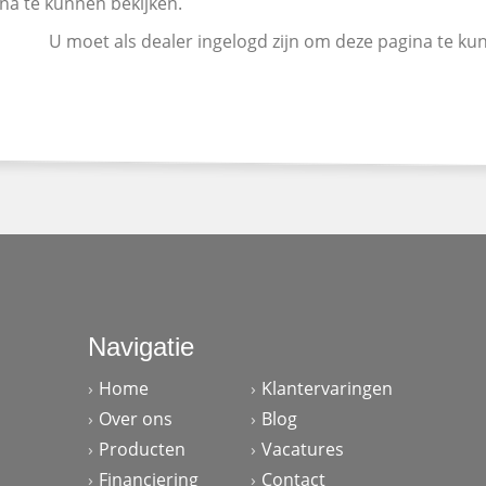
na te kunnen bekijken.
U moet als dealer ingelogd zijn om deze pagina te ku
Navigatie
Home
Klantervaringen
Over ons
Blog
Producten
Vacatures
Financiering
Contact