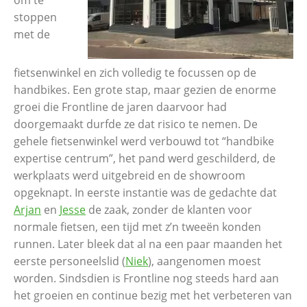
om te
stoppen
met de
fietsenwinkel en zich volledig te focussen op de
handbikes. Een grote stap, maar gezien de enorme
groei die Frontline de jaren daarvoor had
doorgemaakt durfde ze dat risico te nemen. De
gehele fietsenwinkel werd verbouwd tot “handbike
expertise centrum”, het pand werd geschilderd, de
werkplaats werd uitgebreid en de showroom
opgeknapt. In eerste instantie was de gedachte dat
Arjan
en
Jesse
de zaak, zonder de klanten voor
normale fietsen, een tijd met z’n tweeën konden
runnen. Later bleek dat al na een paar maanden het
eerste personeelslid (
Niek
), aangenomen moest
worden. Sindsdien is Frontline nog steeds hard aan
het groeien en continue bezig met het verbeteren van