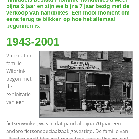
bijna 2 jaar en zijn we bijna 7 jaar bezig met de
verkoop van handbikes. Een mooi moment om
eens terug te blikken op hoe het allemaal
begonnen is.
1943-2001
Voordat de
familie
Wilbrink
begon met
de
exploitatie
van een
fietsenwinkel, was in dat pand al bijna 70 jaar een
andere fietsenspeciaalzaak gevestigd. De familie van