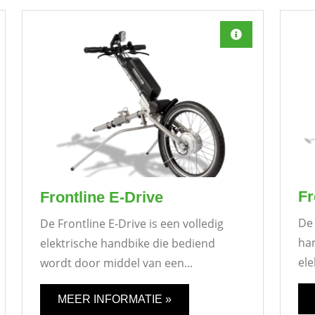
Fr
Frontline E-Drive
De 
De Frontline E-Drive is een volledig
ha
elektrische handbike die bediend
ele
wordt door middel van een...
MEER INFORMATIE »