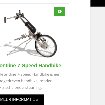
ontline 7-Speed Handbike
Frontline 7-Speed Handbike is een
ndgedreven handbike, zonder
ktrische ondersteuning.
MEER INFORMATIE »