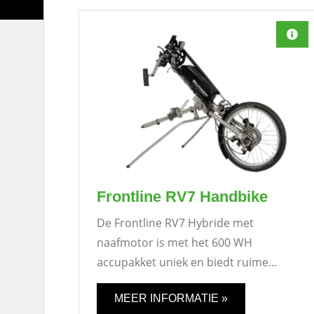
Frontline RV7 Handbike
De Frontline RV7 Hybride met
naafmotor is met het 600 WH
accupakket uniek en biedt ruime...
MEER INFORMATIE »