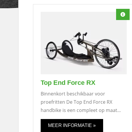
Top End Force RX
Binnenkort beschikbaar voor
proefritten De Top End Force RX
handbike is een compleet op maat...
MEER INFORMATIE »